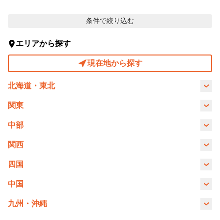
お得なプログラム・回数券
条件で絞り込む
カラダファクトリーについて
エリアから探す
施術について（A.P.バランス®とは）
現在地から探す
サロンスタッフについて
北海道・東北
入店から施術までの流れ
北海道
青森県
宮城県
福島県
関東
お客様の声
東京都
神奈川県
千葉県
埼玉県
中部
よくあるご質問
山梨県
長野県
愛知県
静岡県
関西
栃木県
群馬県
茨城県
大阪府
兵庫県
京都府
滋賀県
四国
カラダメンバーズアプリ
岐阜県
福井県
香川県
愛媛県
中国
カラダ会員特典について
鳥取県
岡山県
広島県
九州・沖縄
マイページ