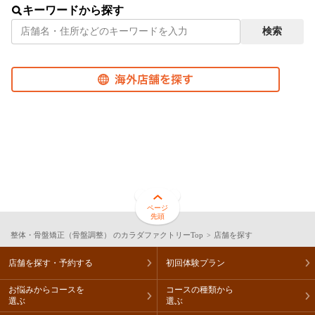
福岡県
熊本県
キーワードから探す
お役立ち情報
検索
おうちでカラダファクトリー
整体・骨盤ジャーナル
カラダメンバーズカードマイページ
オンラインショップ
事業・活動レポート
ページ
先頭
アスリートサポート
整体・骨盤矯正（骨盤調整） のカラダファクトリーTop
店舗を探す
フランチャイズ事業/加盟店オーナー募集
店舗を探す・予約する
初回体験プラン
お悩みからコースを
コースの種類から
世界のカラダファクトリー
選ぶ
選ぶ