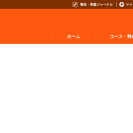
整体・骨盤ジャーナル
マイ
ホーム
コース・料
お悩みからコースを
コースの種類から選
コース料金表
お得なプログラム・回数