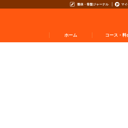
整体・骨盤ジャーナル
マイ
ホーム
コース・料
お悩みからコースを
コースの種類から選
コース料金表
お得なプログラム・回数