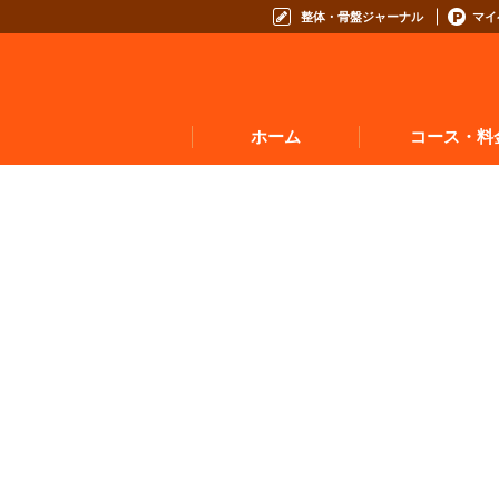
整体・骨盤ジャーナル
マイ
ホーム
コース・料
お悩みからコースを
コースの種類から選
コース料金表
お得なプログラム・回数