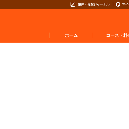
整体・骨盤ジャーナル
マイ
ホーム
コース・料
お悩みからコースを
コースの種類から選
コース料金表
お得なプログラム・回数