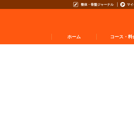
整体・骨盤ジャーナル
マイ
ホーム
コース・料
お悩みからコースを
コースの種類から選
コース料金表
お得なプログラム・回数