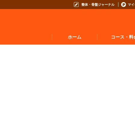
整体・骨盤ジャーナル
マイ
ホーム
コース・料
お悩みからコースを
コースの種類から選
コース料金表
お得なプログラム・回数