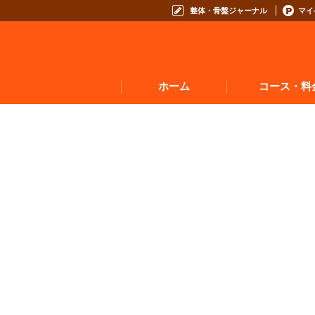
整体・骨盤ジャーナル
マイ
ホーム
コース・料
お悩みからコースを
コースの種類から選
コース料金表
お得なプログラム・回数