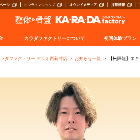
ページ
オンラインショップ
オウンドメディア
採用情報
金
カラダファクトリーについて
初回体験プラン
施術について（A.P.バランス®とは）
探す
カラダファクトリー アリオ西新井店
お知らせ一覧
【松隈龍】エキ
サロンスタッフについて
ぶ
入店から施術までの流れ
お客様の声
券
よくあるご質問
カラダメンバーズアプリ