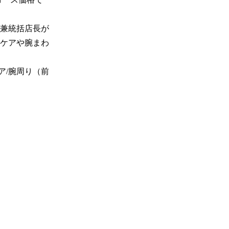
兼統括店長が
ケアや腕まわ
ア/腕周り（前