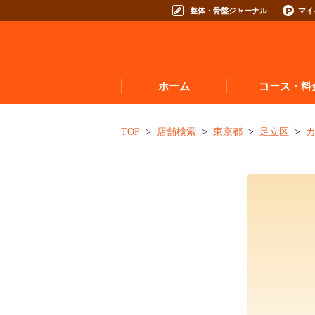
整体・骨盤ジャーナル
マイ
ホーム
コース・料
お悩みからコースを
TOP
店舗検索
東京都
足立区
コースの種類から選
コース料金表
お得なプログラム・回数