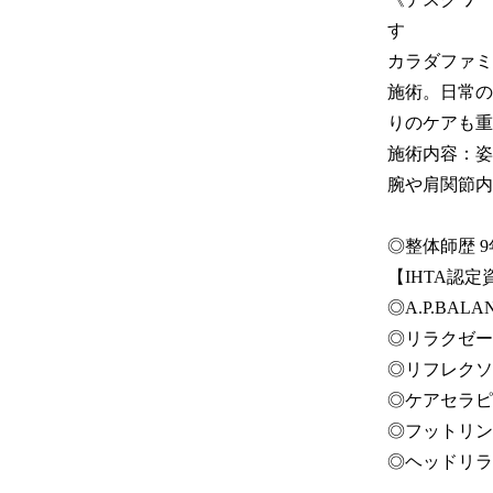
す

カラダファミ
施術。日常の
りのケアも重
施術内容：姿
腕や肩関節内
◎整体師歴 9年
【IHTA認定
◎A.P.BA
◎リラクゼー
◎リフレクソ
◎ケアセラピ
◎フットリン
◎ヘッドリラ