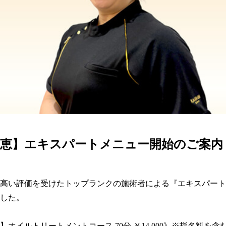
カラダ会員特典について
マイページ
里恵】エキスパートメニュー開始のご案内
高い評価を受けたトップランクの施術者による『エキスパート
した。

】オイルトリートメントコース 70分 ￥14,000》※指名料を