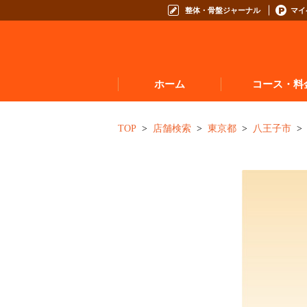
整体・骨盤ジャーナル
マイ
ホーム
コース・料
お悩みからコースを
TOP
店舗検索
東京都
八王子市
コースの種類から選
コース料金表
お得なプログラム・回数