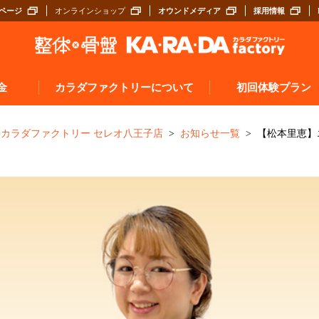
ページ
オンラインショップ
オウンドメディア
採用情報
金
カラダファクトリーについて
初回体験プラン
施術について（A.P.バランス®とは）
探す
カラダファクトリー セレオ八王子店
お知らせ一覧
【松本里恵】
サロンスタッフについて
ぶ
入店から施術までの流れ
お客様の声
券
よくあるご質問
カラダメンバーズアプリ