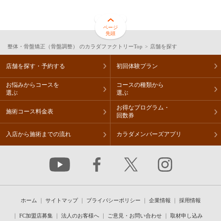
メディア掲載情報
ページ
その他のご案内
先頭
整体・骨盤矯正（骨盤調整） のカラダファクトリーTop
店舗を探す
法人のお客様へ
店舗を探す・予約する
初回体験プラン
よくあるご質問
お悩みからコースを
コースの種類から
選ぶ
選ぶ
ご意見・お問い合わせ
お得なプログラム・
施術コース料金表
回数券
お知らせ
入店から施術までの流れ
カラダメンバーズアプリ
採用情報
運営会社情報
取材申し込み
ホーム
サイトマップ
プライバシーポリシー
企業情報
採用情報
プライバシーポリシー
FC加盟店募集
法人のお客様へ
ご意見・お問い合わせ
取材申し込み