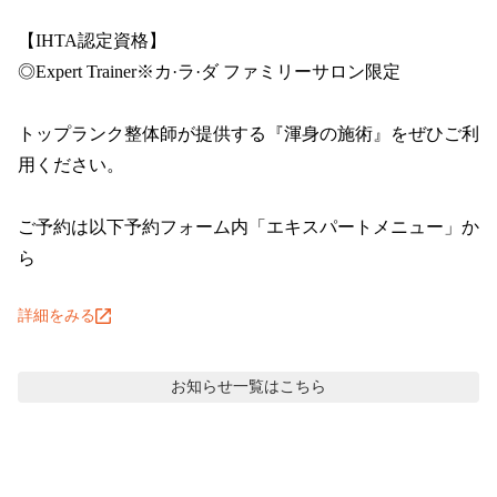
【IHTA認定資格】

お役立ち情報
◎Expert Trainer※カ·ラ·ダ ファミリーサロン限定

おうちでカラダファクトリー
トップランク整体師が提供する『渾身の施術』をぜひご利
整体・骨盤ジャーナル
用ください。

カラダメンバーズカードマイページ
ご予約は以下予約フォーム内「エキスパートメニュー」か
オンラインショップ
ら
事業・活動レポート
詳細をみる
アスリートサポート
お知らせ
一覧はこちら
フランチャイズ事業/加盟店オーナー募集
世界のカラダファクトリー