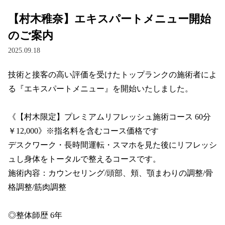
お得なプログラム・回数券
【村木稚奈】エキスパートメニュー開始
のご案内
カラダファクトリーについて
2025.09.18
施術について（A.P.バランス®とは）
技術と接客の高い評価を受けたトップランクの施術者によ
サロンスタッフについて
る『エキスパートメニュー』を開始いたしました。

入店から施術までの流れ
《【村木限定】プレミアムリフレッシュ施術コース 60分 
お客様の声
￥12,000》※指名料を含むコース価格です

デスクワーク・長時間運転・スマホを見た後にリフレッシ
よくあるご質問
ュし身体をトータルで整えるコースです。

カラダメンバーズアプリ
施術内容：カウンセリング/頭部、頬、顎まわりの調整/骨
格調整/筋肉調整

カラダ会員特典について
◎整体師歴 6年

マイページ