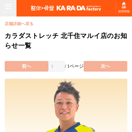
メニュー
採用情報
メニュー
店舗詳細へ戻る
店舗を探す・予約する
カラダストレッチ 北千住マルイ店のお知
らせ一覧
ホーム
初回体験プラン
前へ
/
1
ページ
次へ
施術コースを探す
お悩みから
コースの種類
コースを選ぶ
から選ぶ
施術コース料金表