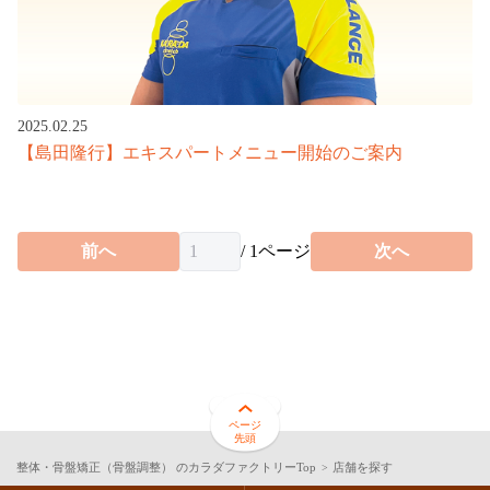
お得なプログラム・回数券
カラダファクトリーについて
施術について（A.P.バランス®とは）
2025.02.25
【島田隆行】エキスパートメニュー開始のご案内
サロンスタッフについて
入店から施術までの流れ
前へ
/
1
ページ
次へ
お客様の声
よくあるご質問
カラダメンバーズアプリ
カラダ会員特典について
ページ
先頭
整体・骨盤矯正（骨盤調整） のカラダファクトリーTop
店舗を探す
マイページ