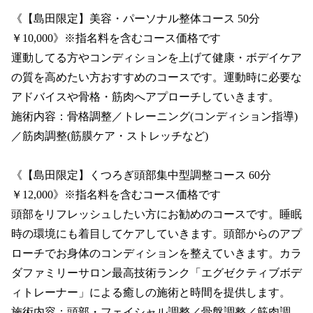
《【島田限定】美容・パーソナル整体コース 50分 
お役立ち情報
￥10,000》※指名料を含むコース価格です

運動してる方やコンディションを上げて健康・ボデイケア
おうちでカラダファクトリー
の質を高めたい方おすすめのコースです。運動時に必要な
整体・骨盤ジャーナル
アドバイスや骨格・筋肉へアプローチしていきます。

施術内容：骨格調整／トレーニング(コンディション指導)
カラダメンバーズカードマイページ
／筋肉調整(筋膜ケア・ストレッチなど)

オンラインショップ
《【島田限定】くつろぎ頭部集中型調整コース 60分 
￥12,000》※指名料を含むコース価格です

事業・活動レポート
頭部をリフレッシュしたい方にお勧めのコースです。睡眠
アスリートサポート
時の環境にも着目してケアしていきます。頭部からのアプ
ローチでお身体のコンディションを整えていきます。カラ
フランチャイズ事業/加盟店オーナー募集
ダファミリーサロン最高技術ランク「エグゼクティブボデ
世界のカラダファクトリー
ィトレーナー」による癒しの施術と時間を提供します。

施術内容：頭部・フェイシャル調整／骨盤調整／筋肉調