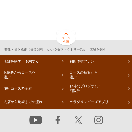
サイトマップ
閉じる
ページ
先頭
整体・骨盤矯正（骨盤調整） のカラダファクトリーTop
店舗を探す
店舗を探す・予約する
初回体験プラン
お悩みからコースを
コースの種類から
選ぶ
選ぶ
お得なプログラム・
施術コース料金表
回数券
入店から施術までの流れ
カラダメンバーズアプリ