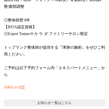
メディア掲載情報
整/腹部調整

その他のご案内
◎整体師歴 8年

【IHTA認定資格】

法人のお客様へ
◎Expert Trainer※カ·ラ·ダ ファミリーサロン限定

よくあるご質問
トップランク整体師が提供する『渾身の施術』をぜひご利
ご意見・お問い合わせ
用ください。

お知らせ
ご予約は以下予約フォーム内「エキスパートメニュー」か
採用情報
ら
運営会社情報
詳細をみる
取材申し込み
プライバシーポリシー
お知らせ
一覧はこちら