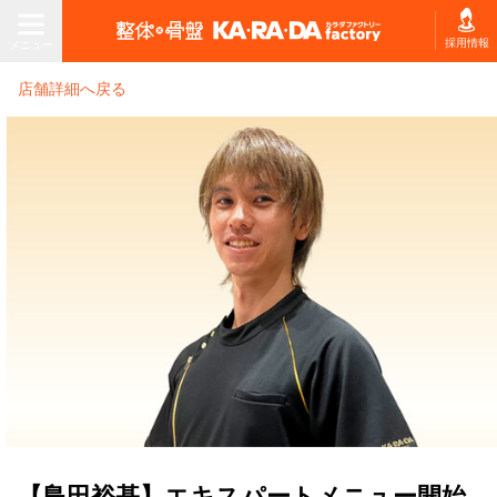
メニュー
採用情報
メニュー
店舗詳細へ戻る
店舗を探す・予約する
ホーム
初回体験プラン
施術コースを探す
お悩みから
コースの種類
コースを選ぶ
から選ぶ
施術コース料金表
【島田裕基】エキスパートメニュー開始