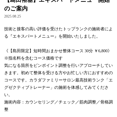
お得なプログラム・回数券
のご案内
2025.08.25
カラダファクトリーについて
技術と接客の高い評価を受けたトップランクの施術者によ
施術について（A.P.バランス®とは）
る『エキスパートメニュー』を開始いたしました。

サロンスタッフについて
《【島田限定】短時間おまかせ整体コース 30分 ￥6,800》
入店から施術までの流れ
※指名料を含むコース価格です

お客様の声
気になる箇所をピンポイント調整を行いアプローチしてい
きます。初めて整体を受ける方やお忙しい方におすすめの
よくあるご質問
コースです。カラダファミリーサロン最高技術ランク「エ
グゼクティブトレーナー」の施術を体感してみてくださ
カラダメンバーズアプリ
い。

カラダ会員特典について
施術内容：カウンセリング／チェック／筋肉調整／骨格調
整

マイページ