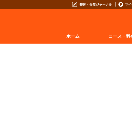
整体・骨盤ジャーナル
マイ
ホーム
コース・料
お悩みからコースを
コースの種類から選
コース料金表
お得なプログラム・回数