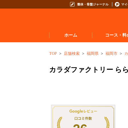
整体・骨盤ジャーナル
マイ
ホーム
コース・料
お悩みからコースを
TOP
店舗検索
福岡県
福岡市
コースの種類から選
カラダファクトリー ら
コース料金表
お得なプログラム・回数