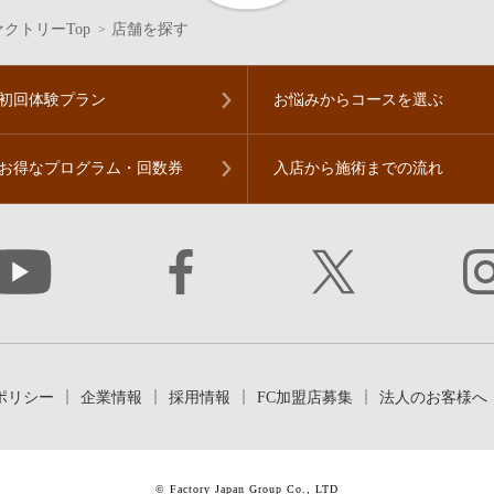
クトリーTop
店舗を探す
初回体験プラン
お悩みからコースを
選ぶ
お得なプログラム・
回数券
入店から施術までの流れ
ポリシー
企業情報
採用情報
FC加盟店募集
法人のお客様へ
© Factory Japan Group Co., LTD