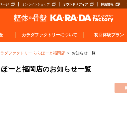
ページ
オンラインショップ
オウンドメディア
採用情報
金
カラダファクトリーについて
初回体験プラン
施術について（A.P.バランス®とは）
探す
カラダファクトリー ららぽーと福岡店
お知らせ一覧
サロンスタッフについて
ぶ
らぽーと福岡店のお知らせ一覧
入店から施術までの流れ
お客様の声
券
よくあるご質問
カラダメンバーズアプリ