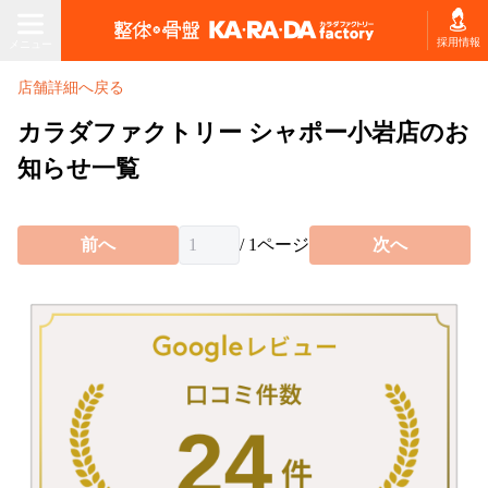
メニュー
採用情報
メニュー
店舗詳細へ戻る
店舗を探す・予約する
カラダファクトリー シャポー小岩店のお
知らせ一覧
ホーム
初回体験プラン
前へ
/
1
ページ
次へ
施術コースを探す
お悩みから
コースの種類
コースを選ぶ
から選ぶ
施術コース料金表