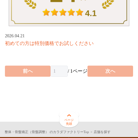
お得なプログラム・回数券
カラダファクトリーについて
施術について（A.P.バランス®とは）
2026.04.21
初めての方は特別価格でお試しください
サロンスタッフについて
入店から施術までの流れ
前へ
/
1
ページ
次へ
お客様の声
よくあるご質問
カラダメンバーズアプリ
カラダ会員特典について
ページ
先頭
マイページ
整体・骨盤矯正（骨盤調整） のカラダファクトリーTop
店舗を探す