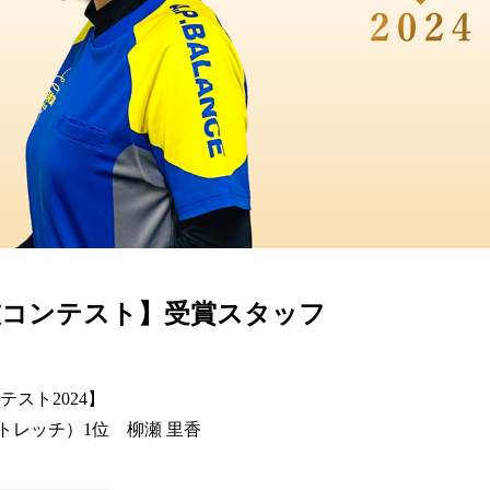
カラダ会員特典について
マイページ
技コンテスト】受賞スタッフ
スト2024】

h（ストレッチ）1位　柳瀬 里香