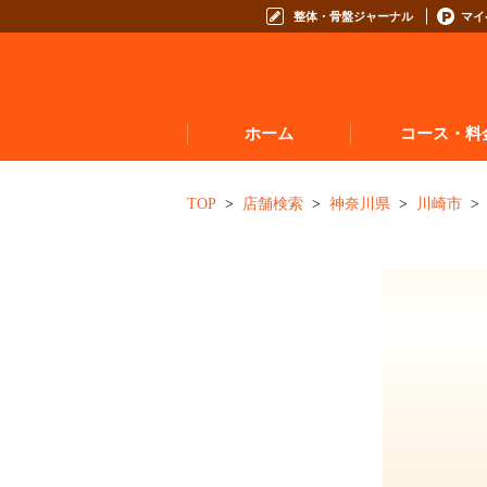
整体・骨盤ジャーナル
マイ
ホーム
コース・料
お悩みからコースを
TOP
店舗検索
神奈川県
川崎市
コースの種類から選
コース料金表
お得なプログラム・回数