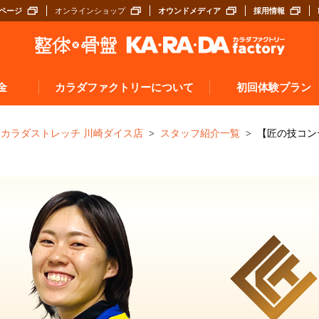
ページ
オンラインショップ
オウンドメディア
採用情報
金
カラダファクトリーについて
初回体験プラン
施術について（A.P.バランス®とは）
探す
カラダストレッチ 川崎ダイス店
スタッフ紹介一覧
【匠の技コン
サロンスタッフについて
ぶ
入店から施術までの流れ
お客様の声
券
よくあるご質問
カラダメンバーズアプリ